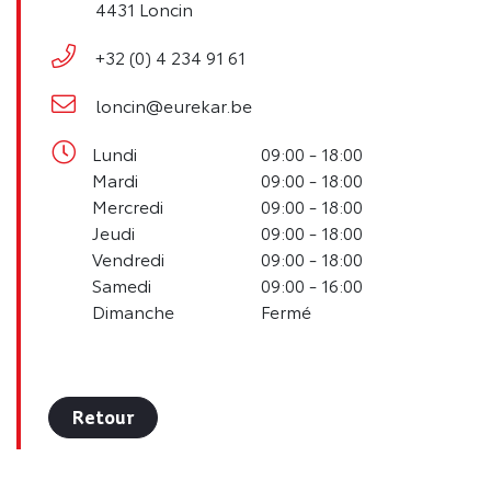
4431 Loncin
+32 (0) 4 234 91 61
loncin@eurekar.be
Lundi
09:00 - 18:00
Mardi
09:00 - 18:00
Mercredi
09:00 - 18:00
Jeudi
09:00 - 18:00
Vendredi
09:00 - 18:00
Samedi
09:00 - 16:00
Dimanche
Fermé
Retour